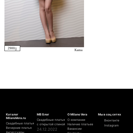
2900
Kama
Каталог
МВ Блог
О Milano Vera
Мы в соц сетях
MilanoVera.ru
Свадебные платья
О компании
Вконтакте
Свадебные платья
с открытой спиной
Наличие платьев
Instagram
Вечерние платья
24.12.2022
Вакансии
Аксессуары
Контакты