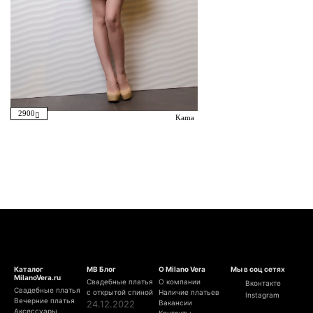
2900
Kama
Каталог
МВ Блог
О Milano Vera
Мы в соц сетях
MilanoVera.ru
Свадебные платья
О компании
Вконтакте
Свадебные платья
с открытой спиной
Наличие платьев
Instagram
Вечерние платья
24.12.2022
Вакансии
Аксессуары
Контакты