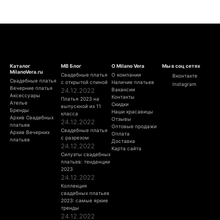
Каталог
МВ Блог
О Milano Vera
Мы в соц сетях
MilanoVera.ru
Свадебные платья
О компании
Вконтакте
Свадебные платья
с открытой спиной
Наличие платьев
Instagram
Вечерние платья
24.12.2022
Вакансии
Аксессуары
Контакты
Платья 2023 на
Ателье
Скидки
выпускной из 11
Бренды
Наши красавицы
класса
Архив Свадебных
Отзывы
24.12.2022
платьев
Оптовые продажи
Свадебные платья
Архив Вечерних
Оплата
с разрезом
платьев
Доставка
24.12.2022
Карта сайта
Силуэты свадебных
платьев: тенденции
2023
24.12.2022
Коллекция
свадебных платьев
2023: самые яркие
тренды
24.12.2022