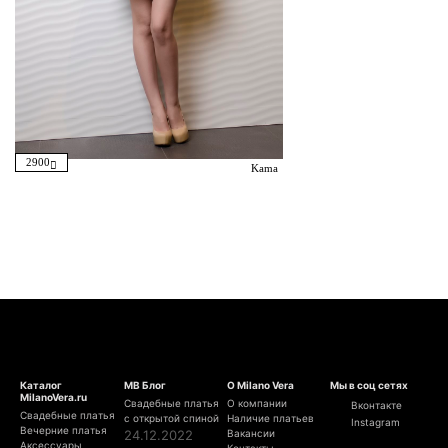
2900
Kama
Каталог
МВ Блог
О Milano Vera
Мы в соц сетях
MilanoVera.ru
Свадебные платья
О компании
Вконтакте
Свадебные платья
с открытой спиной
Наличие платьев
Instagram
Вечерние платья
24.12.2022
Вакансии
Аксессуары
Контакты