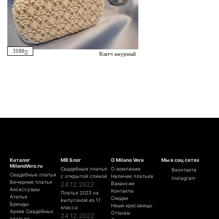
3100
Клатч ажурный
Каталог
МВ Блог
О Milano Vera
Мы в соц сетях
MilanoVera.ru
Свадебные платья
О компании
Вконтакте
Свадебные платья
с открытой спиной
Наличие платьев
Instagram
Вечерние платья
24.12.2022
Вакансии
Аксессуары
Контакты
Платья 2023 на
Ателье
Скидки
выпускной из 11
Бренды
Наши красавицы
класса
Архив Свадебных
Отзывы
24.12.2022
платьев