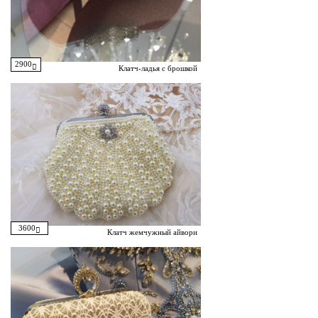
2900
Клатч-ладья с брошкой
3600
Клатч жемчужный айвори