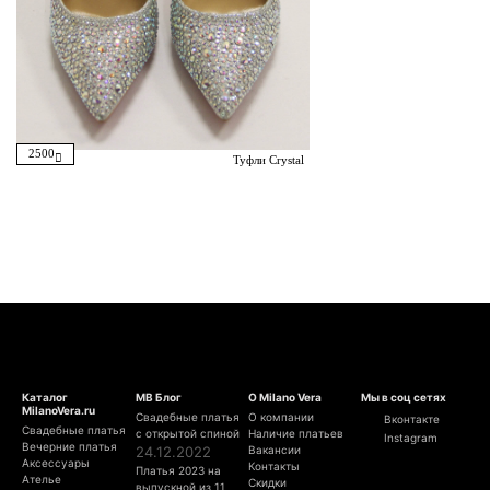
2500
Туфли Crystal
Каталог
МВ Блог
О Milano Vera
Мы в соц сетях
MilanoVera.ru
Свадебные платья
О компании
Вконтакте
Свадебные платья
с открытой спиной
Наличие платьев
Instagram
Вечерние платья
24.12.2022
Вакансии
Аксессуары
Контакты
Платья 2023 на
Ателье
Скидки
выпускной из 11