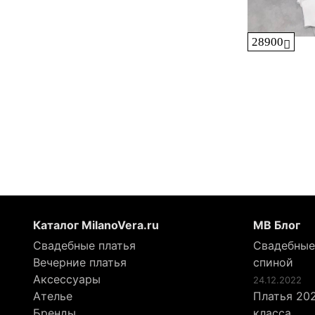
28900
Каталог MilanoVera.ru
МВ Блог
Свадебные платья
Свадебные
Вечерние платья
спиной
Аксессуары
24.12.2022
Ателье
Платья 202
Бренды
класса