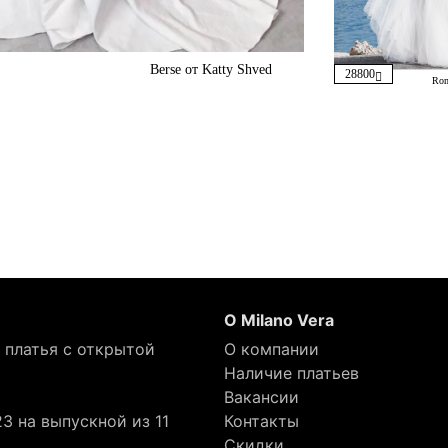
Berse от Katty Shved
28800
Rom
О Milano Vera
 платья с открытой
О компании
Наличие платьев
Вакансии
3 на выпускной из 11
Контакты
Скидки