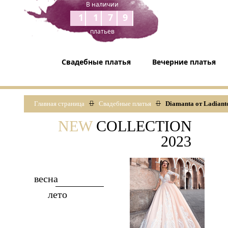
В наличии
1179
платьев
Свадебные платья
Вечерние платья
Главная страница
Свадебные платья
Diamanta от Ladiant
NEW
COLLECTION
2023
весна
лето