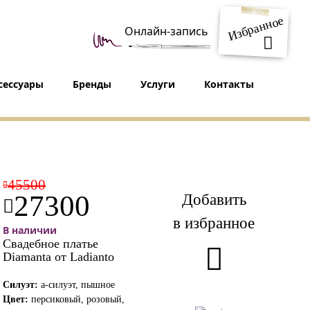
Избранное
Онлайн-запись
сессуары
Бренды
Услуги
Контакты
45500
Добавить
27300
в избранное
В наличии
Свадебное платье
Diamanta от Ladianto
Силуэт:
а-силуэт, пышное
Цвет:
персиковый, розовый,