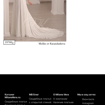
19700
Mollin от Karandasheva
Каталог
МВ Блог
О Milano Vera
Мы в соц сетях
MilanoVera.ru
Свадебные платья
О компании
Вконтакте
Свадебные платья
с открытой спиной
Наличие платьев
Instagram
Вечерние платья