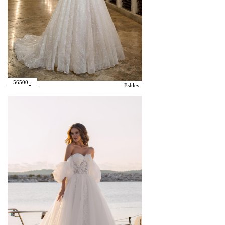
56500
Eshley