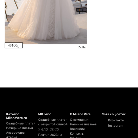
40100
Zolla
Каталог
МВ Блог
О Milano Vera
Мы в соц сетях
MilanoVera.ru
Свадебные платья
О компании
Вконтакте
Свадебные платья
с открытой спиной
Наличие платьев
Instagram
Вечерние платья
24.12.2022
Вакансии
Аксессуары
Контакты
Платья 2023 на
Ателье