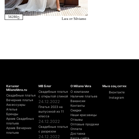
56280
Lara от Silviamo
Каталог
МВ Блог
О Milano Vera
Мы в соц сетях
MilanoVera.ru
Свадебные платья
О компании
Вконтакте
Свадебные платья
с открытой спиной
Наличие платьев
Instagram
Вечерние платья
24.12.2022
Вакансии
Аксессуары
Контакты
Платья 2023 на
Ателье
Скидки
выпускной из 11
Бренды
Наши красавицы
класса
Архив Свадебных
Отзывы
24.12.2022
платьев
Оптовые продажи
Свадебные платья
Архив Вечерних
Оплата
с разрезом
платьев
Доставка
24.12.2022
Карта сайта