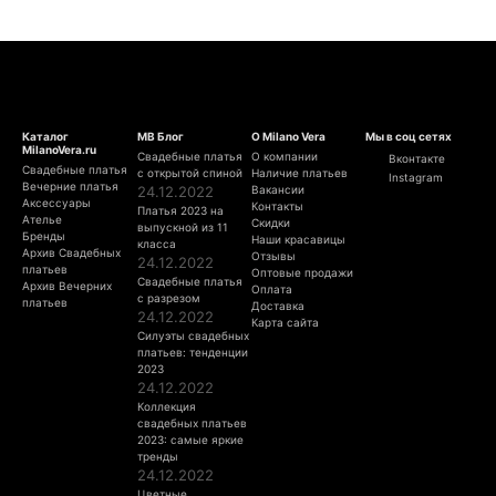
Каталог
МВ Блог
О Milano Vera
Мы в соц сетях
MilanoVera.ru
Свадебные платья
О компании
Вконтакте
Свадебные платья
с открытой спиной
Наличие платьев
Instagram
Вечерние платья
24.12.2022
Вакансии
Аксессуары
Контакты
Платья 2023 на
Ателье
Скидки
выпускной из 11
Бренды
Наши красавицы
класса
Архив Свадебных
Отзывы
24.12.2022
платьев
Оптовые продажи
Свадебные платья
Архив Вечерних
Оплата
с разрезом
платьев
Доставка
24.12.2022
Карта сайта
Силуэты свадебных
платьев: тенденции
2023
24.12.2022
Коллекция
свадебных платьев
2023: самые яркие
тренды
24.12.2022
Цветные