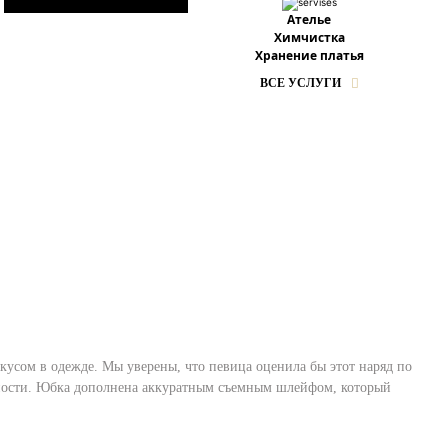
Ателье
Химчистка
Хранение платья
ВСЕ УСЛУГИ
кусом в одежде. Мы уверены, что певица оценила бы этот наряд по
нности. Юбка дополнена аккуратным съемным шлейфом, который