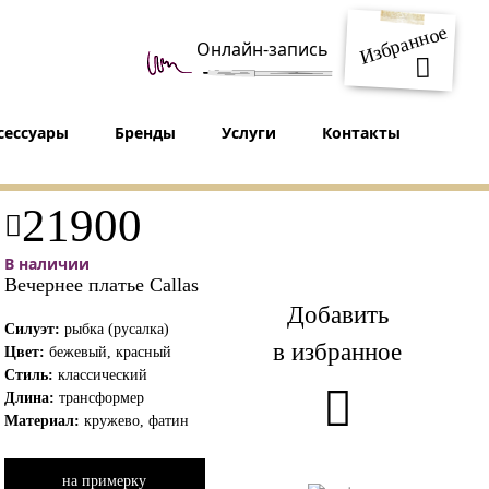
Избранное
Онлайн-запись
сессуары
Бренды
Услуги
Контакты
21900
В наличии
Вечернее платье Callas
Добавить
Силуэт:
рыбка (русалка)
в избранное
Цвет:
бежевый, красный
Стиль:
классический
Длина:
трансформер
Материал:
кружево, фатин
на примерку