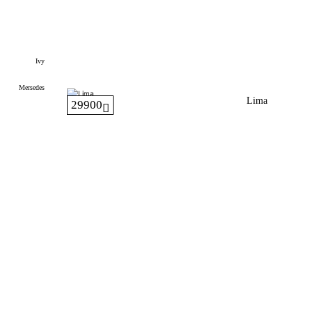
Ivy
Mersedes
Lima
29900