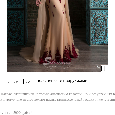
поделиться с подружками
0
0
 Каллас, славившейся не только ангельским голосом, но и безупречным в
о и пурпурного цветов делают платье квинтэссенцией грации и женстве
имость - 5900 рублей.