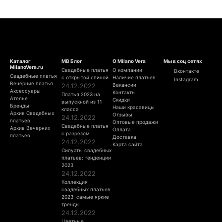
Каталог
МВ Блог
О Milano Vera
Мы в соц сетях
MilanoVera.ru
Свадебные платья
О компании
Вконтакте
Свадебные платья
с открытой спиной
Наличие платьев
Instagram
Вечерние платья
24.12.2022
Вакансии
Аксессуары
Контакты
Платья 2023 на
Ателье
Скидки
выпускной из 11
Бренды
Наши красавицы
класса
Архив Свадебных
Отзывы
24.12.2022
платьев
Оптовые продажи
Свадебные платья
Архив Вечерних
Оплата
с разрезом
платьев
Доставка
24.12.2022
Карта сайта
Силуэты свадебных
платьев: тенденции
2023
24.12.2022
Коллекция
свадебных платьев
2023: самые яркие
тренды
24.12.2022
Цветные