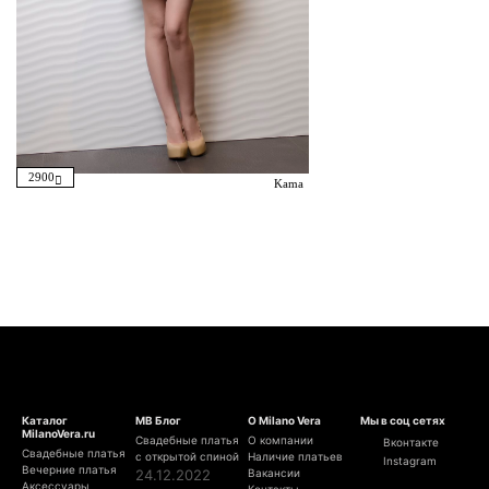
2900
Kama
Каталог
МВ Блог
О Milano Vera
Мы в соц сетях
MilanoVera.ru
Свадебные платья
О компании
Вконтакте
Свадебные платья
с открытой спиной
Наличие платьев
Instagram
Вечерние платья
24.12.2022
Вакансии
Аксессуары
Контакты