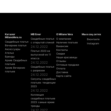
Каталог
МВ Блог
О Milano Vera
Мы в соц сетях
MilanoVera.ru
Свадебные платья
О компании
Вконтакте
Свадебные платья
с открытой спиной
Наличие платьев
Instagram
Вечерние платья
24.12.2022
Вакансии
Аксессуары
Контакты
Платья 2023 на
Ателье
Скидки
выпускной из 11
Бренды
Наши красавицы
класса
Архив Свадебных
Отзывы
24.12.2022
платьев
Оптовые продажи
Свадебные платья
Архив Вечерних
Оплата
с разрезом
платьев
Доставка
24.12.2022
Карта сайта
Силуэты свадебных
платьев: тенденции
2023
24.12.2022
Коллекция
свадебных платьев
2023: самые яркие
тренды
24.12.2022