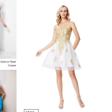
Zunia от Terani
Couture