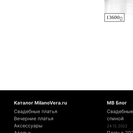
13600
Каталог MilanoVera.ru
МВ Блог
Свадебные платья
Свадебные
Вечерние платья
спиной
Аксессуары
24.12.2022
Ателье
Платья 202