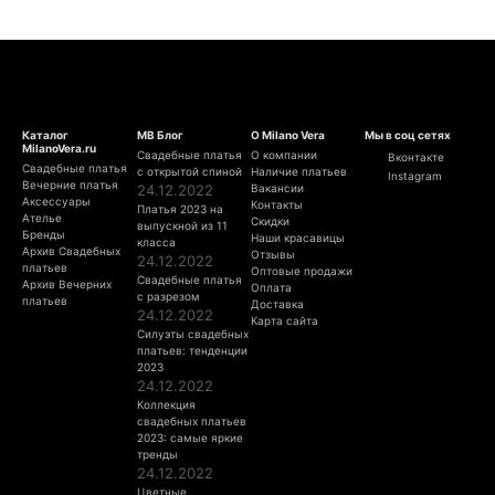
Каталог
МВ Блог
О Milano Vera
Мы в соц сетях
MilanoVera.ru
Свадебные платья
О компании
Вконтакте
Свадебные платья
с открытой спиной
Наличие платьев
Instagram
Вечерние платья
24.12.2022
Вакансии
Аксессуары
Контакты
Платья 2023 на
Ателье
Скидки
выпускной из 11
Бренды
Наши красавицы
класса
Архив Свадебных
Отзывы
24.12.2022
платьев
Оптовые продажи
Свадебные платья
Архив Вечерних
Оплата
с разрезом
платьев
Доставка
24.12.2022
Карта сайта
Силуэты свадебных
платьев: тенденции
2023
24.12.2022
Коллекция
свадебных платьев
2023: самые яркие
тренды
24.12.2022
Цветные