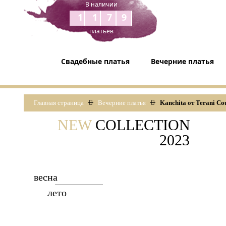
В наличии
1179
платьев
Свадебные платья
Вечерние платья
Главная страница
Вечерние платья
Kanchita от Terani Co
NEW
COLLECTION
2023
весна
лето