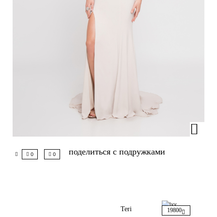
поделиться с подружками
0
0
Teri
19800