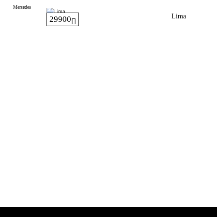
Mersedes
Lima
29900