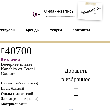
Избранное
Онлайн-запись
сессуары
Бренды
Услуги
Контакты
40700
В наличии
Вечернее платье
Kanchita от Terani
Добавить
Couture
в избранное
Силуэт:
рыбка (русалка)
Цвет:
бежевый
Стиль:
классический
Длина:
длинное ( в пол)
Материал:
сатин