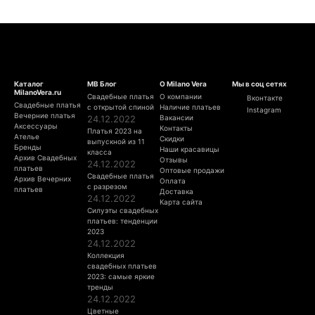
Каталог
МВ Блог
О Milano Vera
Мы в соц сетях
MilanoVera.ru
Свадебные платья
О компании
Вконтакте
Свадебные платья
с открытой спиной
Наличие платьев
Instagram
Вечерние платья
24.12.2022
Вакансии
Аксессуары
Контакты
Платья 2023 на
Ателье
Скидки
выпускной из 11
Бренды
Наши красавицы
класса
Архив Свадебных
Отзывы
24.12.2022
платьев
Оптовые продажи
Свадебные платья
Архив Вечерних
Оплата
с разрезом
платьев
Доставка
24.12.2022
Карта сайта
Силуэты свадебных
платьев: тенденции
2023
24.12.2022
Коллекция
свадебных платьев
2023: самые яркие
тренды
24.12.2022
Цветные