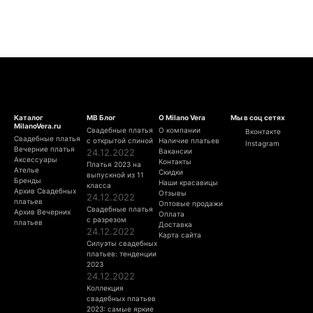
Каталог
МВ Блог
О Milano Vera
Мы в соц сетях
MilanoVera.ru
Свадебные платья
О компании
Вконтакте
Свадебные платья
с открытой спиной
Наличие платьев
Instagram
Вечерние платья
24.12.2022
Вакансии
Аксессуары
Контакты
Платья 2023 на
Ателье
Скидки
выпускной из 11
Бренды
Наши красавицы
класса
Архив Свадебных
Отзывы
24.12.2022
платьев
Оптовые продажи
Свадебные платья
Архив Вечерних
Оплата
с разрезом
платьев
Доставка
24.12.2022
Карта сайта
Силуэты свадебных
платьев: тенденции
2023
24.12.2022
Коллекция
свадебных платьев
2023: самые яркие