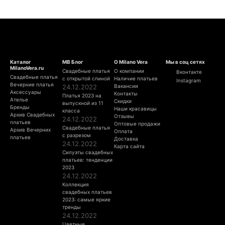
Каталог
МВ Блог
О Milano Vera
Мы в соц сетях
MilanoVera.ru
Свадебные платья
О компании
Вконтакте
Свадебные платья
с открытой спиной
Наличие платьев
Instagram
Вечерние платья
24.12.2022
Вакансии
Аксессуары
Контакты
Платья 2023 на
Ателье
Скидки
выпускной из 11
Бренды
Наши красавицы
класса
Архив Свадебных
Отзывы
24.12.2022
платьев
Оптовые продажи
Свадебные платья
Архив Вечерних
Оплата
с разрезом
платьев
Доставка
24.12.2022
Карта сайта
Силуэты свадебных
платьев: тенденции
2023
24.12.2022
Коллекция
свадебных платьев
2023: самые яркие
тренды
24.12.2022
Цветные