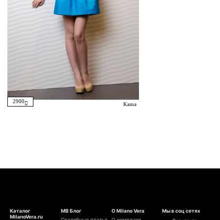
2900
Kama
Каталог
МВ Блог
О Milano Vera
Мы в соц сетях
MilanoVera.ru
Свадебные платья
О компании