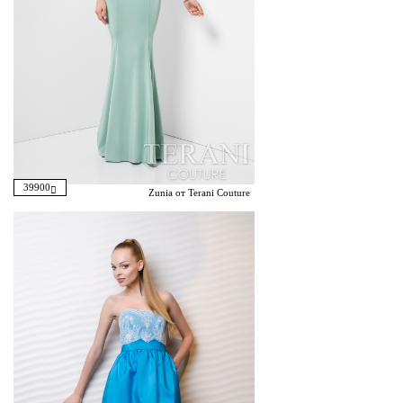
39900
Zunia от Terani Couture