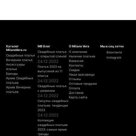
Каталог
МВ Блог
О Milano Vera
Мы в соц сетях
MilanoVera.ru
Свадебные платья
О компании
Вконтакте
Свадебные платья
с открытой спиной
Наличие платьев
Instagram
Вечерние платья
24.12.2022
Вакансии
Аксессуары
Контакты
Платья 2023 на
Ателье
Скидки
выпускной из 11
Бренды
Наши красавицы
класса
Архив Свадебных
Отзывы
24.12.2022
платьев
Оптовые продажи
Свадебные платья
Архив Вечерних
Оплата
с разрезом
платьев
Доставка
24.12.2022
Карта сайта
Силуэты свадебных
платьев: тенденции
2023
24.12.2022
Коллекция
свадебных платьев
2023: самые яркие
тренды