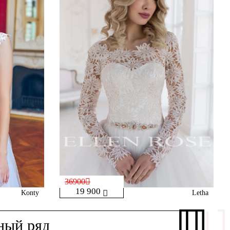
36900
19 900
Konty
Letha
ный ряд