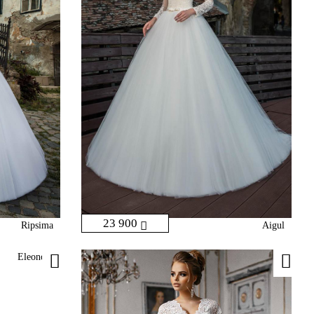
23 900
Ripsima
Aigul
Eleonora