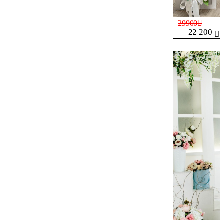
29900
22 200