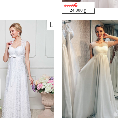
35800
24 800