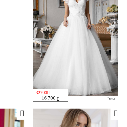
32700
16 700
Irma