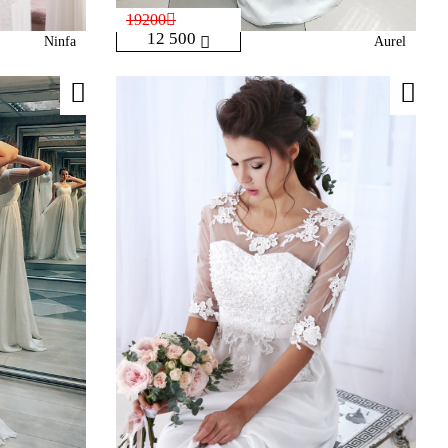
19200
12 500
Ninfa
Aurel