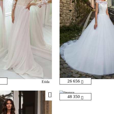
26 656
Etida
48 350