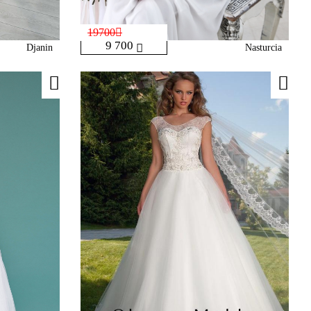
19700
9 700
Djanin
Nasturcia