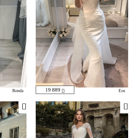
19 889
Ronda
Eos