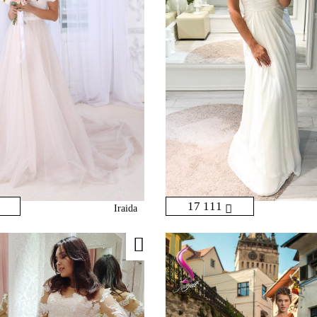
17 111
Iraida