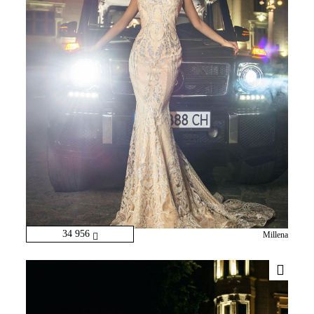
34 956
Millena