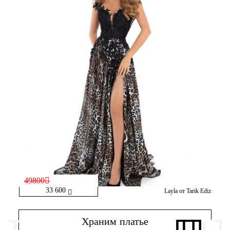
49800
33 600
Layla от Tarik Ediz
Храним платье