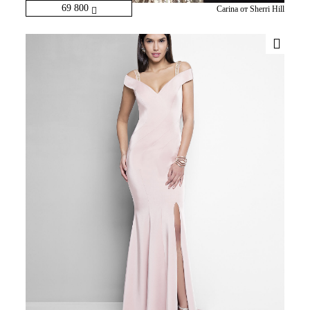
69 800
Carina от Sherri Hill